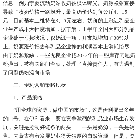
信息，例如宁夏流动奶站收奶被媒体曝光。奶源紧张直接
导致了收奶价格一路飙升，最高奶价达到每公斤4、15
元，目前基本上维持在3、5元左右。奶价的上涨让乳品企
业生产成本大幅度增加，据了解，上半年全国大部分乳品
企业处于亏损状况，仅奶源一项，开支就增加了30%以
上。奶源涨价把去年乳品企业挣的利润基本上消耗怡尽。
由于奶源紧缺，一些无良企业把20xx年的一些库存问题奶
粉抛出，被有关部门查获，处理了直接责任人，有力遏制
了问题奶粉流向市场。
二、伊利营销策略现状
1、产品策略
“用全球的资源，做中国的市场”，这是伊利提出多年
的口号。在伊利看来，要在竞争激烈的乳品业市场生存发
展，关键是控制好链条的两头——一头是奶源，一头是销
售。内蒙古有着发展奶业得天独厚的自然资源。但是，资