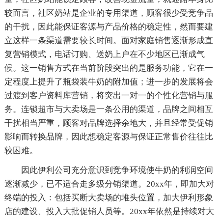
较而言，社区奶站是企业的专用渠道，顾客很少受竞争品
的干扰，因此能保证客源与产品价格的稳定性，然而要建
立这样一条渠道需要较长时间。面对家庭销售逐渐形成直
复营销模式，电话订购、送奶上户在不少地区已渐成气
候。这一销售方式在当前阶段突出的是服务功能，它在一
定程度上提升了瓶袋装牛奶的附加值；进一步的发展将会
过渡到客户资料库营销，将突出一对一的个性化营销与服
务。连锁超市与大卖场是一条公用的渠道，品牌之间相互
干扰相当严重，顾客对品牌选择余地大，并且经常受促销
影响而转换品牌，因此想稳定客源与保证正常售价往往比
较困难。
因此伊利公司充分意识到竞争环境使牛奶的利润空间
逐渐减少，已不适合走多级分销渠道。20xx年，即加大对
终端的投入：包括买断大卖场的堆头位置，加大伊利形象
店的建设、投入大批促销人员等。20xx年依然是持续对大