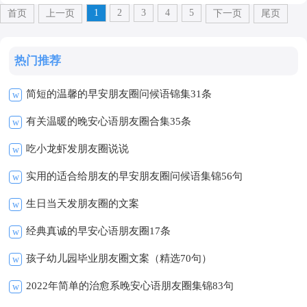
1
2
3
4
5
首页
上一页
下一页
尾页
热门推荐
简短的温馨的早安朋友圈问候语锦集31条
w
有关温暖的晚安心语朋友圈合集35条
w
吃小龙虾发朋友圈说说
w
实用的适合给朋友的早安朋友圈问候语集锦56句
w
生日当天发朋友圈的文案
w
经典真诚的早安心语朋友圈17条
w
孩子幼儿园毕业朋友圈文案（精选70句）
w
2022年简单的治愈系晚安心语朋友圈集锦83句
w