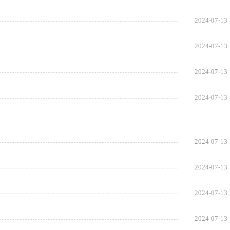
2024-07-13
2024-07-13
2024-07-13
2024-07-13
2024-07-13
2024-07-13
2024-07-13
2024-07-13