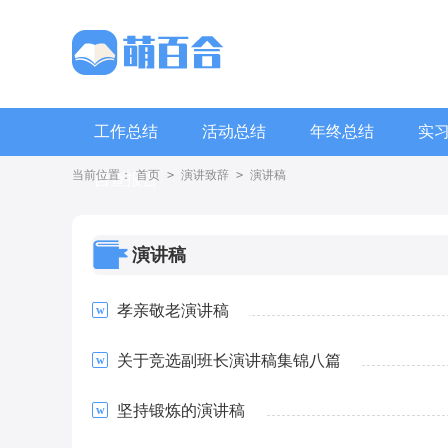
工作总结
活动总结
年终总结
实
当前位置：
首页
>
演讲致辞
>
演讲稿
自查报告
演讲稿
孝亲敬老演讲稿
关于竞选副班长演讲稿集锦八篇
坚持锻炼的演讲稿