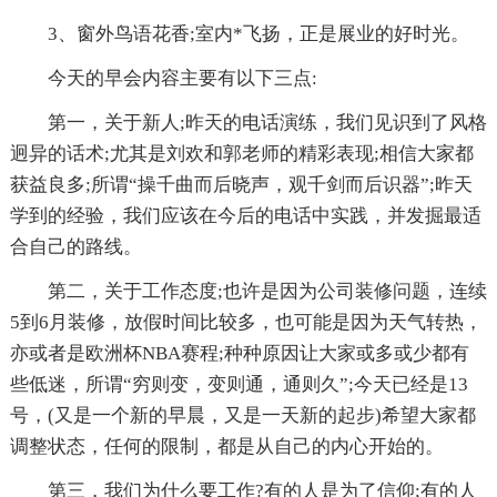
3、窗外鸟语花香;室内*飞扬，正是展业的好时光。
今天的早会内容主要有以下三点:
第一，关于新人;昨天的电话演练，我们见识到了风格
迥异的话术;尤其是刘欢和郭老师的精彩表现;相信大家都
获益良多;所谓“操千曲而后晓声，观千剑而后识器”;昨天
学到的经验，我们应该在今后的电话中实践，并发掘最适
合自己的路线。
第二，关于工作态度;也许是因为公司装修问题，连续
5到6月装修，放假时间比较多，也可能是因为天气转热，
亦或者是欧洲杯NBA赛程;种种原因让大家或多或少都有
些低迷，所谓“穷则变，变则通，通则久”;今天已经是13
号，(又是一个新的早晨，又是一天新的起步)希望大家都
调整状态，任何的限制，都是从自己的内心开始的。
第三，我们为什么要工作?有的人是为了信仰;有的人