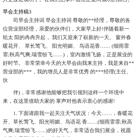
早会主持稿3
司早会主持词 早会主持词 尊敬的**经理，尊敬的各
位营业部经理，亲爱的伙伴们，大家早上好!伴随着新一
轮太 阳的冉冉升起， 我们又迎来了崭新的一天。 窗外春
暖花开、 草长莺飞、 阳光明媚、 鸟语花香…… (细雨霏
霏;秋高气爽;瑞雪纷飞……)，室内激情飞扬，正是展业的
好时节。 非常荣幸今天的大早会由我来主持，我是来自**
营业部的***，我的增员人是非常优秀 的***经理(主任、
伙
伴)，非常感谢他能够把我引领到这样一个环境中
来，在这里借助大家的 掌声对他表示衷心的感谢!
1. 下面请跟我一起关注天气状况：今天……，春暖花
开、草长莺飞、阳光明媚、鸟语花 香……(细雨霏霏;秋高
气爽;瑞雪纷飞……)的好天气，非常适合我们展业，祝愿