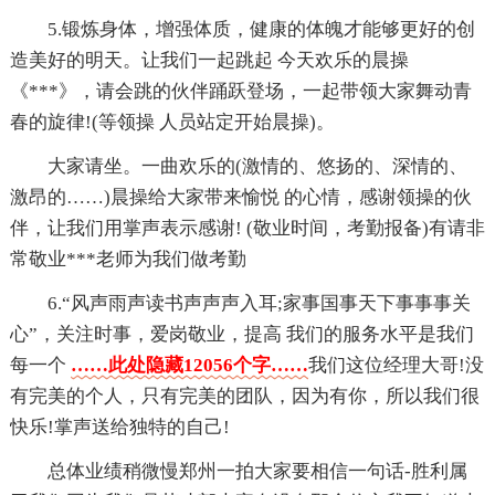
5.锻炼身体，增强体质，健康的体魄才能够更好的创
造美好的明天。让我们一起跳起 今天欢乐的晨操
《***》，请会跳的伙伴踊跃登场，一起带领大家舞动青
春的旋律!(等领操 人员站定开始晨操)。
大家请坐。一曲欢乐的(激情的、悠扬的、深情的、
激昂的……)晨操给大家带来愉悦 的心情，感谢领操的伙
伴，让我们用掌声表示感谢! (敬业时间，考勤报备)有请非
常敬业***老师为我们做考勤
6.“风声雨声读书声声声入耳;家事国事天下事事事关
心”，关注时事，爱岗敬业，提高 我们的服务水平是我们
每一个
……此处隐藏12056个字……
我们这位经理大哥!没
有完美的个人，只有完美的团队，因为有你，所以我们很
快乐!掌声送给独特的自己!
总体业绩稍微慢郑州一拍大家要相信一句话-胜利属