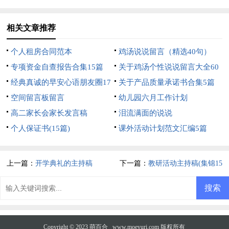
相关文章推荐
个人租房合同范本
鸡汤说说留言（精选40句）
专项资金自查报告合集15篇
关于鸡汤个性说说留言大全60
经典真诚的早安心语朋友圈17
句
关于产品质量承诺书合集5篇
条
空间留言板留言
幼儿园六月工作计划
高二家长会家长发言稿
泪流满面的说说
个人保证书(15篇)
课外活动计划范文汇编5篇
上一篇：
开学典礼的主持稿
下一篇：
教研活动主持稿(集锦15
篇)
Copyright © 2023
萌百合
www.moeyuri.com 版权所有