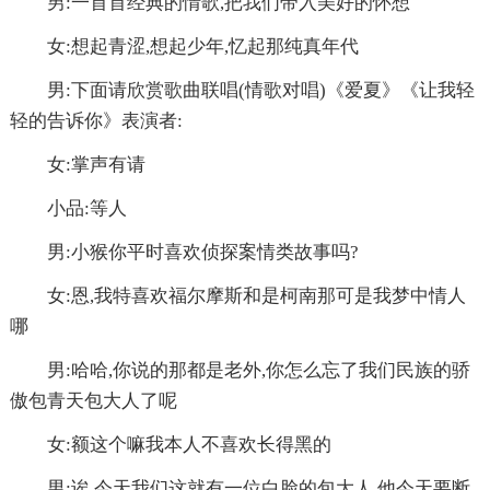
男:一首首经典的情歌,把我们带入美好的怀想
女:想起青涩,想起少年,忆起那纯真年代
男:下面请欣赏歌曲联唱(情歌对唱)《爱夏》《让我轻
轻的告诉你》表演者:
女:掌声有请
小品:等人
男:小猴你平时喜欢侦探案情类故事吗?
女:恩,我特喜欢福尔摩斯和是柯南那可是我梦中情人
哪
男:哈哈,你说的那都是老外,你怎么忘了我们民族的骄
傲包青天包大人了呢
女:额这个嘛我本人不喜欢长得黑的
男:诶,今天我们这就有一位白脸的包大人,他今天要断