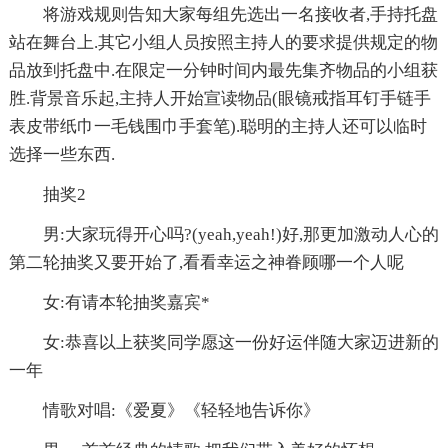
将游戏规则告知大家每组先选出一名接收者,手持托盘
站在舞台上.其它小组人员按照主持人的要求提供规定的物
品放到托盘中.在限定一分钟时间内最先集齐物品的小组获
胜.背景音乐起,主持人开始宣读物品(眼镜戒指耳钉手链手
表皮带纸巾一毛钱围巾手套笔).聪明的主持人还可以临时
选择一些东西.
抽奖2
男:大家玩得开心吗?(yeah,yeah!)好,那更加激动人心的
第二轮抽奖又要开始了,看看幸运之神眷顾哪一个人呢
女:有请本轮抽奖嘉宾*
女:恭喜以上获奖同学愿这一份好运伴随大家迈进新的
一年
情歌对唱:《爱夏》《轻轻地告诉你》