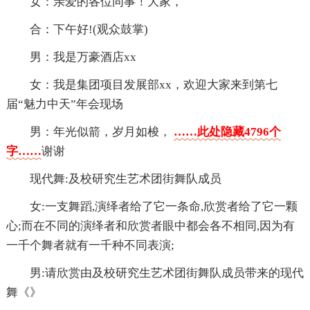
女：亲爱的各位同事！大家，
合：下午好!(观众鼓掌)
男：我是万豪酒店xx
女：我是集团项目发展部xx，欢迎大家来到第七
届“魅力中天”年会现场
男：年光似箭，岁月如梭，
……此处隐藏4796个
字……
谢谢
现代舞:及校研究生艺术团街舞队成员
女:一支舞蹈,演绎者给了它一条命,欣赏者给了它一颗
心;而在不同的演绎者和欣赏者眼中都会各不相同,因为有
一千个舞者就有一千种不同表演;
男:请欣赏由及校研究生艺术团街舞队成员带来的现代
舞《》